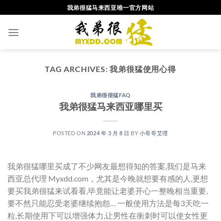
Skip
我弟很猛马来西亚唯一官方网站
to
content
TAG ARCHIVES:
我弟很猛使用心得
我弟很很猛FAQ
我弟很猛马来西亚哪里买
POSTED ON
2024 年 3 月 8 日
BY
小哥哥艾理
我弟很猛哪里买成了不少网友最想得知的答案,我们是马来
西亚总代理 Myxdd.com，尤其是今晚就想要有感的人,更想
要买我弟很猛来试看看,毕竟能让老婆开心一整晚相当重要,
要不然只能忍受老婆继续抱怨… 一般使用方法是每3天吃一
粒,长期使用下可以增强体力,让男性在衝刺时可以使女性更