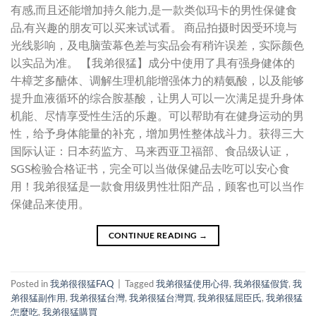
有感,而且还能增加持久能力,是一款类似玛卡的男性保健食
品,有兴趣的朋友可以买来试试看。 商品拍摄时因受环境与
光线影响，及电脑萤幕色差与实品会有稍许误差，实际颜色
以实品为准。 【我弟很猛】成分中使用了具有强身健体的
牛樟芝多醣体、调解生理机能增强体力的精氨酸，以及能够
提升血液循环的综合胺基酸，让男人可以一次满足提升身体
机能、尽情享受性生活的乐趣。可以帮助有在健身运动的男
性，给予身体能量的补充，增加男性整体战斗力。获得三大
国际认证：日本药监方、马来西亚卫福部、食品级认证，
SGS检验合格证书，完全可以当做保健品去吃可以安心食
用！我弟很猛是一款食用级男性壮阳产品，顾客也可以当作
保健品来使用。
CONTINUE READING
→
Posted in
我弟很很猛FAQ
|
Tagged
我弟很猛使用心得
,
我弟很猛假貨
,
我
弟很猛副作用
,
我弟很猛台灣
,
我弟很猛台灣買
,
我弟很猛屈臣氏
,
我弟很猛
怎麼吃
,
我弟很猛購買